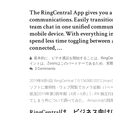
The RingCentral App gives you a 
communications. Easily transitio
team chat in one unified commun
mobile device. With everything in
spend less time toggling between 
connected, …
基本的に、ビデオ通話を開始することは、RingCe
イントは、Zoomはこのパートナーであるため、実
3 Comments
2019年8月6日 RingCentral 7.0.136380.
ソフトに脆弱性 - ウェブ閲覧でカメラ起動（1ペ
状況[2019年第2四半期（4月～6月）]：IPA 
てしまう件について調べてみた。 Amazonが
RingCentralは、ビジネ