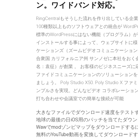
ン。ワイドバンド対応。
RingCentralもそうした流れを作り出して
100種類以上ものソフトウェアとの統合が Wor
標準のWordPressにはない機能（プログラ
インストールする事によって、ウェブサイトに様々
ケーションズ（ズームビデオコミュニケーションズ、英: Zoo
合衆国 カリフォルニア州 サンノゼに本社をおく
名：袁征）が創業 。 お客様のビジネスニーズ
ファイドコミュニケーションのソリューションを
ましょう。 Poly Studio X50. Poly Stu
ンプルさを実現。どんなビデオ コラボレーショ
打ち合わせや会議室での簡単な接続が可能
大きなファイルでダウンロード速度をテスト
地球の最後の日iOS用のパッチを当てたダウ
Wawでmodゾンビマップをダウンロードす
無料のYouTube動画を変換してダウンロード