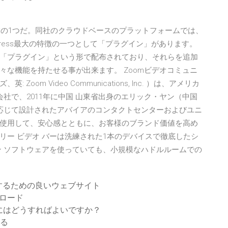
いる企業の1つだ。同社のクラウドベースのプラットフォームでは、
dPress最大の特徴の一つとして「プラグイン」があります。
ム）が「プラグイン」という形で配布されており、それらを追加
な機能を持たせる事が出来ます。 Zoomビデオコミュニ
m Video Communications, Inc. ）は、アメリカ
会社で、2011年に中国 山東省出身のエリック・ヤン（中国
に応じて設計されたアバイアのコンタクトセンターおよびユニ
使用して、安心感とともに、お客様のブランド価値を高め
dio X ファミリー ビデオ バーは洗練された1本のデバイスで徹底したシ
ン ソフトウェアを使っていても、小規模なハドルルームでの
するための良いウェブサイト
ンロード
るにはどうすればよいですか？
する