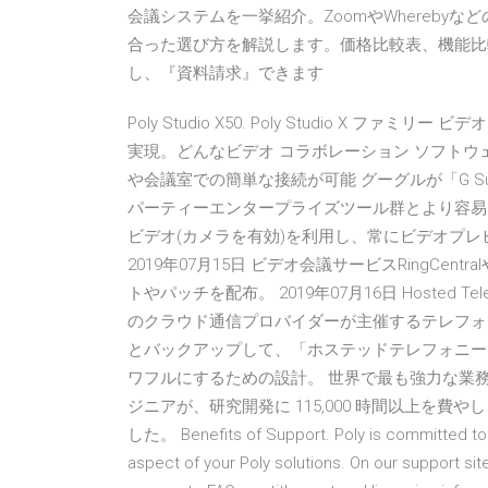
会議システムを一挙紹介。ZoomやWhereby
合った選び方を解説します。価格比較表、機能比
し、『資料請求』できます
Poly Studio X50. Poly Studio X
実現。どんなビデオ コラボレーション ソフト
や会議室での簡単な接続が可能 グーグルが「G S
パーティーエンタープライズツール群とより容易に連携で
ビデオ(カメラを有効)を利用し、常にビデオプレ
2019年07月15日 ビデオ会議サービスRingCe
トやパッチを配布。 2019年07月16日 Hosted T
のクラウド通信プロバイダーが主催するテレフォ
とバックアップして、「ホステッドテレフォニー
ワフルにするための設計。 世界で最も強力な業務
ジニアが、研究開発に 115,000 時間以上を費やし
した。 Benefits of Support. Poly is committed to y
aspect of your Poly solutions. On our support sit