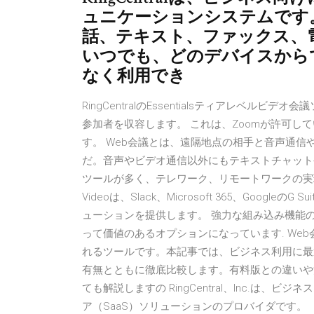
ュニケーションシステムです
話、テキスト、ファックス、
いつでも、どのデバイスから
なく利用でき
RingCentralのEssentialsティアレベ
参加者を収容します。 これは、Zoomが許可し
す。 Web会議とは、遠隔地点の相手と音声通
だ。音声やビデオ通信以外にもテキストチャット
ツールが多く、テレワーク、リモートワークの実現にむ
Videoは、Slack、Microsoft 365、Goo
ューションを提供します。 強力な組み込み機能の追加に
って価値のあるオプションになっています. We
れるツールです。本記事では、ビジネス利用に最
有無とともに徹底比較します。有料版との違いや
ても解説しますの RingCentral、Inc.は
ア（SaaS）ソリューションのプロバイダです。 