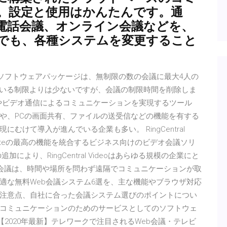
。設定と使用はかんたんです。通
電話会議、オンライン会議などを、
でも、各種システムを変更すること
ルビデオ会議ソフトウェアパッケージは、無制限の数の会議に最大4人の
ている制限よりは少ないですが、会議の制限時間を削除しま
信やビデオ通信によるコミュニケーションを実現するツール
や、PCの画面共有、ファイルの送受信などの機能を有する
けて導入が進んでいる企業も多い。 RingCentral
gleのG Suiteの最高の機能を統合するビジネス向けのビデオ会議ソリ
より、RingCentral Videoはあらゆる規模の企業にと
b会議は、時間や場所を問わず遠隔でコミュニケーションが取
適な無料Web会議システム6選を、主な機能やブラウザ対応
注意点、自社に合った会議システム選びのポイントについ
、ビジネスコミュニケーションのためのサービスとしてのソフトウェ
【2020年最新】テレワークで注目されるWeb会議・テレビ