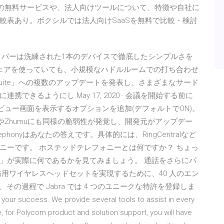
などの無料サービスや、法人向けツールについて、特徴や自社に
較表あり。ボクシルでは法人向けSaaSを無料で比較・検討
 ファミリー ビデオ バーは洗練された1本のデバイスで徹底したシンプルさを
ウェアを使っていても、小規模なハドルルームでの打ち合わせ
uite」への複数のアップデートを発表し、さまざまなサード
きるようにし May 17, 2020 · 会議を開始する前に
ビュー画面を表示するオプションを追加(デフォルトでON)。
ntralやZhumuにも同様の脆弱性が発覚し、開発元がアップデー
elephonyはあなたの答えです。具体的には、RingCentralなど
ニーです。 ホステッドテレフォニーとは何ですか？ ちょっ
」が実際に何であるかを見てみましょう。 通話をさらにパ
用ワイヤレスヘッドセットを実現するために、40 人のエン
、その過程で Jabra では 4 つのユニークな特許を登録しま
our success. We provide several tools to assist in every
e, for Polycom product and solution support, you will have