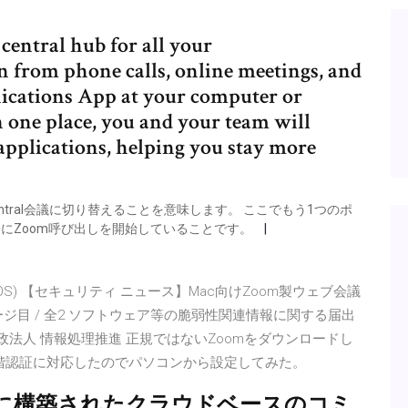
central hub for all your
n from phone calls, online meetings, and
ications App at your computer or
 one place, you and your team will
applications, helping you stay more
ntral会議に切り替えることを意味します。 ここでもう1つのポ
際にZoom呼び出しを開始していることです。
0312 (macOS) 【セキュリティ ニュース】Mac向けZoom製ウェブ会議
ージ目 / 全2 ソフトウェア等の脆弱性関連情報に関する届出
独立行政法人 情報処理推進 正規ではないZoomをダウンロードし
2段階認証に対応したのでパソコンから設定してみた。
ス向けに構築されたクラウドベースのコミ