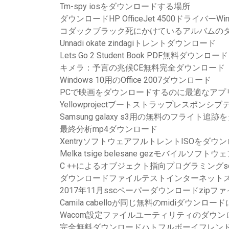
Tm-spy iosをダウンロードする場所
ダウンロードHP OfficeJet 4500ドライバーWind
コダックブラック死にかけているアルバムの
Unnadi okate zindagiトレントダウンロード
Lets Go 2 Student Book PDF無料ダウンロード
キメラ：予言の兆候CE無料完全ダウンロード
Windows 10用のOffice 2007ダウンロード
PCで映画をダウンロードするのに最適なアプ
Yellowprojectブートストラップレスポン
Samsung galaxy s3用の無料のフライト追
最終分析mp4ダウンロード
XentryソフトウェアフルトレントISOをダウ
Melka tsige belesane gezモバイルソフ
C ++によるオブジェクト指向プログラミングsour
ダウンロードファイルテストインターネット
2017年11月sscペーパーダウンロードzipフ
Camila cabelloが同じ無料のmidiダウン
Wacom設定ファイルユーティリティのダウン
完全無料ダウンロードハトフルボーイフレンド