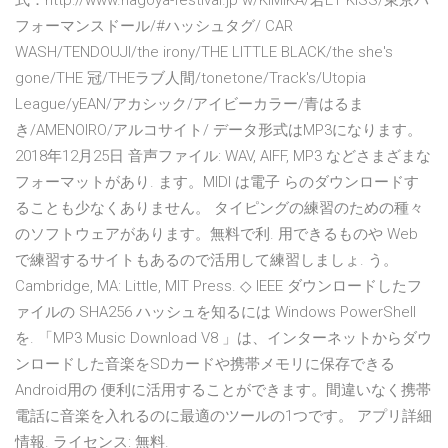
式：http://www.nagoya-festival.jp w/KIMIKA/若ET KISS/東京パ
フォーマンスドール/#ハッシュタグ/ CAR
WASH/TENDOUJI/the irony/THE LITTLE BLACK/the she's
gone/THE 冠/THEラブ人間/tonetone/Track's/Utopia
League/yEAN/アカシック/アイビーカラー/青はるま
き/AMENOIRO/アルコサイト/ データ形式はMP3になります。
2018年12月25日 音声ファイル: WAV, AIFF, MP3 などさまざまな
フォーマットがあり. ます。MIDI は電子 らのダウンロードす
ることも少なくありません。 タイピングの練習のための種々
のソフトウェアがあります。無料で利. 用できるものや Web
で練習するサイトもあるので活用して練習しましょ. う。
Cambridge, MA: Little, MIT Press. ◇ IEEE ダウンロードしたフ
ァイルの SHA256 ハッシュを知るには Windows PowerShell
を. 「MP3 Music Download V8 」は、インターネットからダウ
ンロードした音楽をSDカードや携帯メモリに保存できる
Android用の 便利に活用することができます。間違いなく携帯
電話に音楽を入れるのに最適のツールの1つです。 アプリ詳細
情報. ライセンス: 無料.