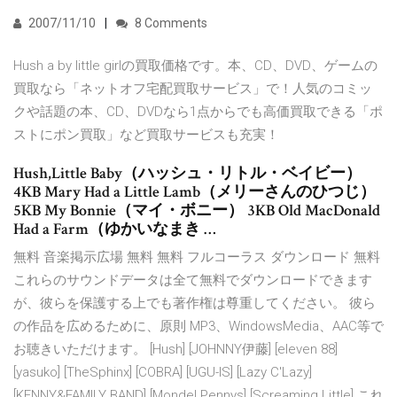
2007/11/10
8 Comments
Hush a by little girlの買取価格です。本、CD、DVD、ゲームの
買取なら「ネットオフ宅配買取サービス」で！人気のコミッ
クや話題の本、CD、DVDなら1点からでも高価買取できる「ポ
ストにポン買取」など買取サービスも充実！
Hush,Little Baby（ハッシュ・リトル・ベイビー）
4KB Mary Had a Little Lamb（メリーさんのひつじ）
5KB My Bonnie（マイ・ボニー） 3KB Old MacDonald
Had a Farm（ゆかいなまき …
無料 音楽掲示広場 無料 無料 フルコーラス ダウンロード 無料
これらのサウンドデータは全て無料でダウンロードできます
が、彼らを保護する上でも著作権は尊重してください。 彼ら
の作品を広めるために、原則 MP3、WindowsMedia、AAC等で
お聴きいただけます。 [Hush] [JOHNNY伊藤] [eleven 88]
[yasuko] [TheSphinx] [COBRA] [UGU-IS] [Lazy C'Lazy]
[KENNY&FAMILY BAND] [Mondel Pennys] [Screaming Little] これ