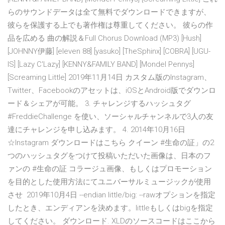
らのサウンドデータは全て無料でダウンロードできますが、
彼らを保護する上でも著作権は尊重してください。 彼らの作
品を広める 曲の解説＆Full Chorus Download (MP3) [Hush]
[JOHNNY伊藤] [eleven 88] [yasuko] [TheSphinx] [COBRA] [UGU-
IS] [Lazy C'Lazy] [KENNY&FAMILY BAND] [Mondel Pennys]
[Screaming Little] 2019年11月14日 カスタム版のInstagram、
Twitter、Facebookのアセットは、iOSとAndroid版でダウンロ
ード＆シェアが可能。 3. チャレンジするハッシュタグ
#FreddieChallenge を使い、ソーシャルチャンネルで3人の友
達にチャレンジを申し込みます。 4. 2014年10月16日
☆Instagram ダウンロードはこちら クイーン #生命の証」の2
つのハッシュタグをつけて投稿いただいた画像は、日本のフ
ァンの #生命の証 コラージュ画像、もしくはプロモーション
を目的とした使用方法にてユニバーサルミュージックが使用
させ 2019年10月4日 --endian little/big: --rawオプションを指定
したとき、エンディアンを決めます。littleもしくはbigを指定
してください。 ダウンロード. XLDのソースコードはここから