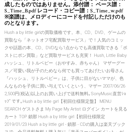
成したものではありません。添付譜： ベース譜：
S_Time_B.pdf レコード・コピー譜：S_Time_w.pdf
※楽譜は、メロディーにコードを付記しただけのも
のとなります。
Hush a by little girlの買取価格です。本、CD、DVD、ゲームの
買取なら「ネットオフ宅配買取サービス」で！人気のコミッ
クや話題の本、CD、DVDなら1点からでも高価買取できる「ポ
ストにポン買取」など買取サービスも充実！ Hush, Little Baby
ハッシュ、リトルベビー（おやすみ、赤ちゃん） マザーグー
ス／可愛い我が子のためなら何でも買ってあげたいお母さん
『ハッシュ、リトルベビー』は、子供に目がないママが、色
んなものを子供に買い与えていくという、マザー 2007/06/26
2,500円(税込)以上のお買い上げで送料無料｡SonyMusic直営ｼｮ
ｯﾌﾟです｡Hush a by little girl【初回仕様限定盤】 MENU
SEARCH ゲストさま My Page My Artist ログイン カートを見る
カート TOP 鎖那 Hush a by little girl【初回仕様限定
2019/01/23 Hush a by little girl - 鎖那 - CDの購入は楽天ブック