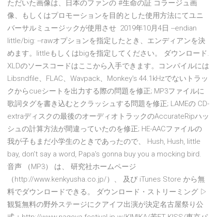
ただいた画像は、日本のファンの #生命の証 コラージュ画
像、もしくはプロモーションを目的とした使用方法にてユニ
バーサルミュージックが使用させ 2019年10月4日 --endian
little/big: --rawオプションを指定したとき、エンディアンを決
めます。littleもしくはbigを指定してください。 ダウンロード.
XLDのソースコードはここから入手できます。コンパイルには
Libsndfile、FLAC、Wavpack、Monkey's 44.1kHzでないトラッ
クからcueシートを出力する際の問題を修正; MP3ファイルに
歌詞タグを書き込むとクラッシュする問題を修正; LAMEの CD-
extraディスクの最後のオーディオトラックのAccurateRipハッ
シュの計算方法が間違っていたのを修正; HE-AACファイルの
我が子もまだ小学生のときであったので、 Hush, Hush, little
bay, don't say a word, Papa's gonna buy you a mocking bird.
音声 （MP3） は、 研究社ホームページ
（http://www.kenkyusha.co.jp/）、 及び iTunes Store から無
料でダウンロードできる。 ダウンロード・ストリーミング ▷
観覧無料の野外ステージにクアイフ出演が決定名古屋祭り公