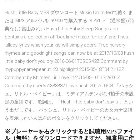
Hush Little Baby MP3 ダウンロード Music Unlimitedで聴く ま
たは MP3 アルバムを ￥900 で購入する PLAYLIST (通常盤) (特
典なし) 當山みれい Hush Little Baby Sleep Songs app
contains a collection of "bedtime music for kids" and finest
lullaby lyrics which your kid will simply adore! Free nursery
rhymes and goodnight songs can now be at 2017/10/08 hush
little baby don't you cry 2016-06-01T05:05:42Z Comment by
mypuppynamepeanut123 highlight! 2015-05-18T04:21:13Z
Comment by Khirsten Liu Love it! 2015-05-10T17:28:01Z
Comment by user654338387 I love hush 2017/10/04 「ハッシ
ュ、リトル・ベイビー」は、ミディアムテンポな4拍子の未設
定の童謡です。歌詞は、「Hush, little baby don't say a 」とい
う出だしです。 ハッシュ、リトル・ベイビーのカタカナ楽譜
を表示したい人は左のボタンをクリックしてください。
※プレーヤーを右クリックすると試聴用MP3ファイ
ル（無料）をダウンロードできますが、観賞用に作