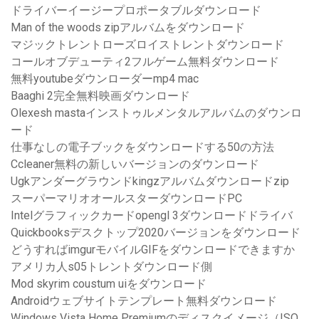
ドライバーイージープロポータブルダウンロード
Man of the woods zipアルバムをダウンロード
マジックトレントローズロイストレントダウンロード
コールオブデューティ2フルゲーム無料ダウンロード
無料youtubeダウンローダーmp4 mac
Baaghi 2完全無料映画ダウンロード
Olexesh mastaインストゥルメンタルアルバムのダウンロ
ード
仕事なしの電子ブックをダウンロードする50の方法
Ccleaner無料の新しいバージョンのダウンロード
Ugkアンダーグラウンドkingzアルバムダウンロードzip
スーパーマリオオールスターダウンロードPC
Intelグラフィックカードopengl 3ダウンロードドライバ
Quickbooksデスクトップ2020バージョンをダウンロード
どうすればimgurモバイルGIFをダウンロードできますか
アメリカ人s05トレントダウンロード側
Mod skyrim coustum uiをダウンロード
Androidウェブサイトテンプレート無料ダウンロード
Windows Vista Home Premiumのディスクイメージ（ISO