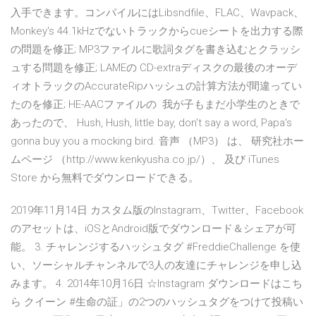
入手できます。コンパイルにはLibsndfile、FLAC、Wavpack、
Monkey's 44.1kHzでないトラックからcueシートを出力する際
の問題を修正; MP3ファイルに歌詞タグを書き込むとクラッシ
ュする問題を修正; LAMEの CD-extraディスクの最後のオーデ
ィオトラックのAccurateRipハッシュの計算方法が間違ってい
たのを修正; HE-AACファイルの 我が子もまだ小学生のときで
あったので、 Hush, Hush, little bay, don't say a word, Papa's
gonna buy you a mocking bird. 音声 （MP3） は、 研究社ホー
ムページ （http://www.kenkyusha.co.jp/）、 及び iTunes
Store から無料でダウンロードできる。
2019年11月14日 カスタム版のInstagram、Twitter、Facebook
のアセットは、iOSとAndroid版でダウンロード＆シェアが可
能。 3. チャレンジするハッシュタグ #FreddieChallenge を使
い、ソーシャルチャンネルで3人の友達にチャレンジを申し込
みます。 4. 2014年10月16日 ☆Instagram ダウンロードはこち
ら クイーン #生命の証」の2つのハッシュタグをつけて投稿い