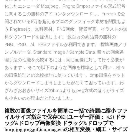
化したエンコーダ Mozjpeg、Pngnq Bmpのファイル形式記号
に関するこの無料のアイコンをダウンロードし、Freepikで公
開されている8万を超えるプロのグラフィック素材を閲覧しよ
う Pngtreeは、無料素材、PNG画像、背景写真、イラストの無
料ダウンロードを提供します。 数百万の高品質の無料の
PNG、PSD、AI、EPSファイルが利用できます。 標準画像／サ
ンプルデータ. Standard Image / Sample Data. 種々の画像処
理手法の性能を比較するには，同じ画像に対して行う必要が
あります． そこで以下のような画像を標準として用い，種々
の画像処理との比較検討に使っています． bmp画像をネット
からダウンロードしようしましたがなくて困っています。わ
ざわざおおきいサイズのbmpよりもjpeg方式のほうがサイズ
も小さいのが理由だと思いました。
複数の画像ファイルを簡単に一括で綺麗に縮小 ファ
イルサイズ指定で保存OK! (ユーザー評価： 4.5) ドラ
ッグ&ドロップ画像変換 ドラッグ&ドロップで
bmp,jpg,png,gif,ico,mag,eriの相互変換・細工・サイズ