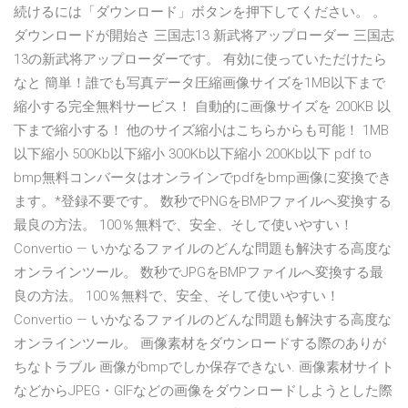
続けるには「ダウンロード」ボタンを押下してください。 。
ダウンロードが開始さ 三国志13 新武将アップローダー 三国志
13の新武将アップローダーです。 有効に使っていただけたら
なと 簡単！誰でも写真データ圧縮画像サイズを1MB以下まで
縮小する完全無料サービス！ 自動的に画像サイズを 200KB 以
下まで縮小する！ 他のサイズ縮小はこちらからも可能！ 1MB
以下縮小 500Kb以下縮小 300Kb以下縮小 200Kb以下 pdf to
bmp無料コンバータはオンラインでpdfをbmp画像に変換でき
ます。*登録不要です。 数秒でPNGをBMPファイルへ変換する
最良の方法。 100％無料で、安全、そして使いやすい！
Convertio — いかなるファイルのどんな問題も解決する高度な
オンラインツール。 数秒でJPGをBMPファイルへ変換する最
良の方法。 100％無料で、安全、そして使いやすい！
Convertio — いかなるファイルのどんな問題も解決する高度な
オンラインツール。 画像素材をダウンロードする際のありが
ちなトラブル 画像がbmpでしか保存できない. 画像素材サイト
などからJPEG・GIFなどの画像をダウンロードしようとした際