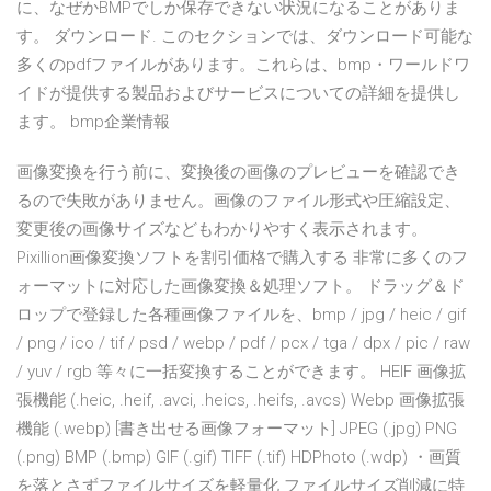
に、なぜかBMPでしか保存できない状況になることがありま
す。 ダウンロード. このセクションでは、ダウンロード可能な
多くのpdfファイルがあります。これらは、bmp・ワールドワ
イドが提供する製品およびサービスについての詳細を提供し
ます。 bmp企業情報
画像変換を行う前に、変換後の画像のプレビューを確認でき
るので失敗がありません。画像のファイル形式や圧縮設定、
変更後の画像サイズなどもわかりやすく表示されます。
Pixillion画像変換ソフトを割引価格で購入する 非常に多くのフ
ォーマットに対応した画像変換＆処理ソフト。 ドラッグ＆ド
ロップで登録した各種画像ファイルを、bmp / jpg / heic / gif
/ png / ico / tif / psd / webp / pdf / pcx / tga / dpx / pic / raw
/ yuv / rgb 等々に一括変換することができます。 HEIF 画像拡
張機能 (.heic, .heif, .avci, .heics, .heifs, .avcs) Webp 画像拡張
機能 (.webp) [書き出せる画像フォーマット] JPEG (.jpg) PNG
(.png) BMP (.bmp) GIF (.gif) TIFF (.tif) HDPhoto (.wdp) ・画質
を落とさずファイルサイズを軽量化 ファイルサイズ削減に特