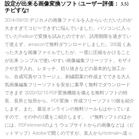
設定が出来る画像変換ソフト (ユーザー評価： 3.5)
チビすな!!
2014/09/05 デジカメの画像ファイルを人からいただいたのが
大きすぎてコピーできずに悩んでいました。パソコンに入っ
ていたPixillionで変換を試みたのですが、試用期限を過ぎてい
て使えず、amazonで無料ダウンロードしました。200近くあ
った大きな画像ファイルでしたが、一度に圧縮をかけること
が出来 シンプルで使いやすい画像編集フリーソフト。モザイ
クや文字入れ、レタッチ、切り抜きなどの基本的な加工か
ら、合成写真やコラージュ、刺繍図案の作成までできる大人
気画像編集フリーソフトを安全に素早く無料でダウンロード
できます 2020/02/10 PDF変換機能を備える無料ソフトの特
長、長所と短所から、PDF変換・作成フリーソフト10個を紹介
します。また、最近オンラインの無料ツールもはやっていま
すので、その中の3選をご紹介します。 （*無料ソフトのほか
には、PDFelementのよう ウェブサイトからの画像などは（ビ
ットマップ）Adobeで開くのですが、友人からHotmailへ送っ