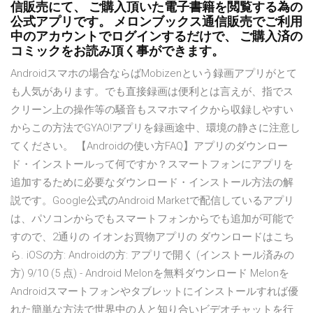
信販売にて、 ご購入頂いた電子書籍を閲覧する為の
公式アプリです。 メロンブックス通信販売でご利用
中のアカウントでログインするだけで、 ご購入済の
コミックをお読み頂く事ができます。
Androidスマホの場合ならばMobizenという録画アプリがとて
も人気があります。でも直接録画は便利とは言えが、指でス
クリーン上の操作等の騒音もスマホマイクから収録しやすい
からこの方法でGYAO!アプリを録画途中、環境の静さに注意し
てください。 【Androidの使い方FAQ】アプリのダウンロー
ド・インストールって何ですか？スマートフォンにアプリを
追加するために必要なダウンロード・インストール方法の解
説です。Google公式のAndroid Marketで配信しているアプリ
は、パソコンからでもスマートフォンからでも追加が可能で
すので、2通りの イオンお買物アプリの ダウンロードはこち
ら. iOSの方: Androidの方: アプリで開く (インストール済みの
方) 9/10 (5 点) - Android Melonを無料ダウンロード Melonを
Androidスマートフォンやタブレットにインストールすれば優
れた簡単な方法で世界中の人と知り合いビデオチャットを行